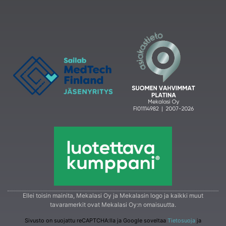
Ellei toisin mainita, Mekalasi Oy ja Mekalasin logo ja kaikki muut
tavaramerkit ovat Mekalasi Oy:n omaisuutta.
Sivusto on suojattu reCAPTCHA:lla ja Google soveltaa
Tietosuoja
ja