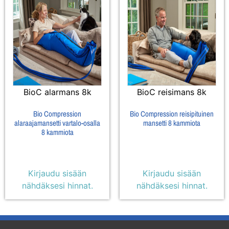
BioC alarmans 8k
BioC reisimans 8k
Bio Compression
Bio Compression reisipituinen
alaraajamansetti vartalo-osalla
mansetti 8 kammiota
8 kammiota
Kirjaudu sisään
Kirjaudu sisään
nähdäksesi hinnat.
nähdäksesi hinnat.