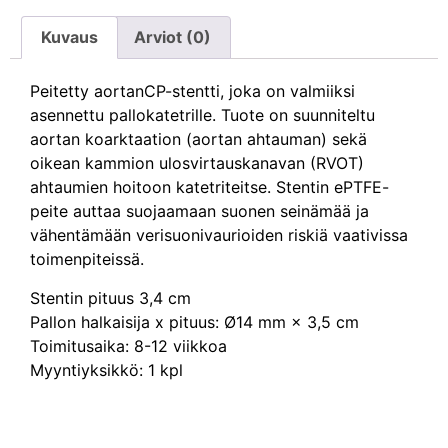
Kuvaus
Arviot (0)
Peitetty aortanCP-stentti, joka on valmiiksi
asennettu pallokatetrille. Tuote on suunniteltu
aortan koarktaation (aortan ahtauman) sekä
oikean kammion ulosvirtauskanavan (RVOT)
ahtaumien hoitoon katetriteitse. Stentin ePTFE-
peite auttaa suojaamaan suonen seinämää ja
vähentämään verisuonivaurioiden riskiä vaativissa
toimenpiteissä.
Stentin pituus 3,4 cm
Pallon halkaisija x pituus: Ø14 mm × 3,5 cm
Toimitusaika: 8-12 viikkoa
Myyntiyksikkö: 1 kpl