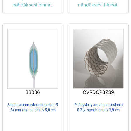
nähdäksesi hinnat.
nähdäksesi hinnat.
BB036
CVRDCP8Z39
Stentin asennuskatetri, pallon Ø
Päällystetty aortan peittostentti
24 mm / pallon pituus 5,0 cm
8 Zig, stentin pituus 3,9 cm