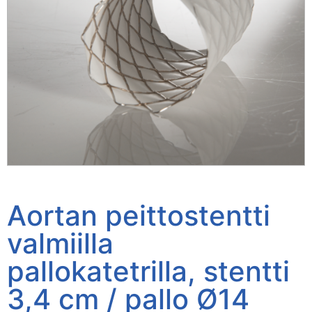
Aortan peittostentti
valmiilla
pallokatetrilla, stentti
3,4 cm / pallo Ø14