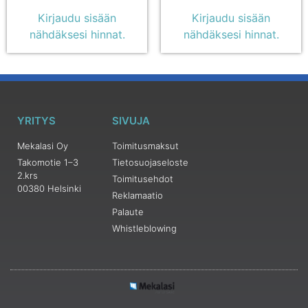
Kirjaudu sisään
Kirjaudu sisään
nähdäksesi hinnat.
nähdäksesi hinnat.
YRITYS
SIVUJA
Mekalasi Oy
Toimitusmaksut
Takomotie 1–3
Tietosuojaseloste
2.krs
Toimitusehdot
00380 Helsinki
Reklamaatio
Palaute
Whistleblowing