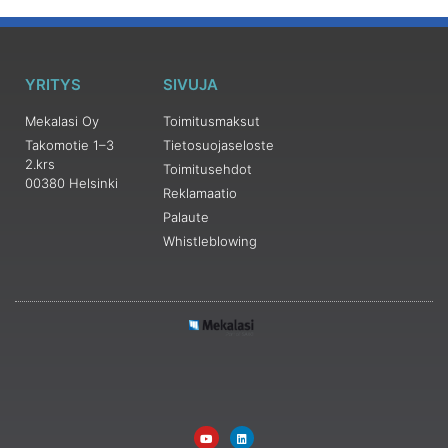
YRITYS
SIVUJA
Mekalasi Oy
Toimitusmaksut
Takomotie 1–3
Tietosuojaseloste
2.krs
Toimitusehdot
00380 Helsinki
Reklamaatio
Palaute
Whistleblowing