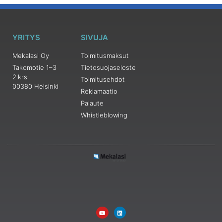
YRITYS
SIVUJA
Mekalasi Oy
Toimitusmaksut
Takomotie 1–3
Tietosuojaseloste
2.krs
Toimitusehdot
00380 Helsinki
Reklamaatio
Palaute
Whistleblowing