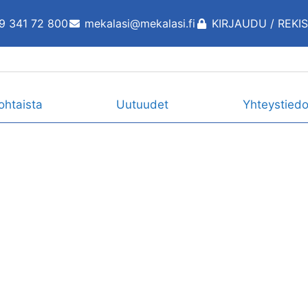
9 341 72 800
mekalasi@mekalasi.fi
KIRJAUDU / REKI
ohtaista
Uutuudet
Yhteystiedo