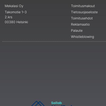
Mekalasi Oy
Toimitusmaksut
Takomotie 1–3
Tietosuojaseloste
2.krs
Toimitusehdot
00380 Helsinki
Reklamaatio
Palaute
Whistleblowing