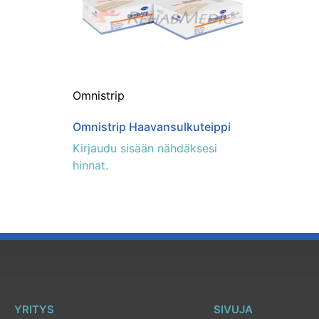
Omnistrip
Omnistrip Haavansulkuteippi
Kirjaudu sisään nähdäksesi
hinnat.
YRITYS
SIVUJA