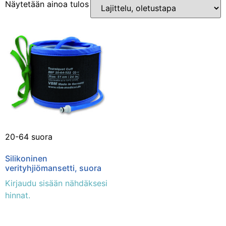
Näytetään ainoa tulos
Osastot
Erikoissairaanhoito
(1)
20-64 suora
Silikoninen
verityhjiömansetti, suora
Kirjaudu sisään nähdäksesi
hinnat.