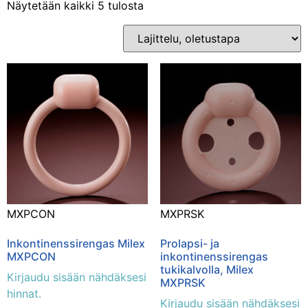
Näytetään kaikki 5 tulosta
Osastot
Erikoissairaanhoito
(5)
MXPCON
MXPRSK
Inkontinenssirengas Milex
Prolapsi- ja
MXPCON
inkontinenssirengas
tukikalvolla, Milex
Kirjaudu sisään nähdäksesi
MXPRSK
hinnat.
Kirjaudu sisään nähdäksesi